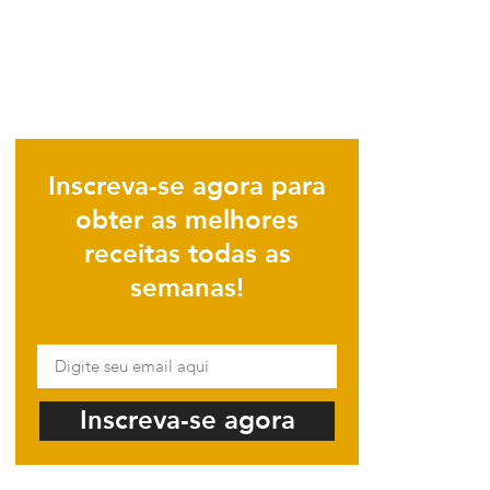
Inscreva-se agora para
obter as melhores
receitas todas as
semanas!
Inscreva-se agora