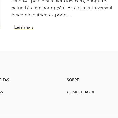
saudável para o sua dieta low carb, o iogurte
natural é a melhor opção! Este alimento versátil
e rico em nutrientes pode…
Leia mais
EITAS
SOBRE
AS
COMECE AQUI