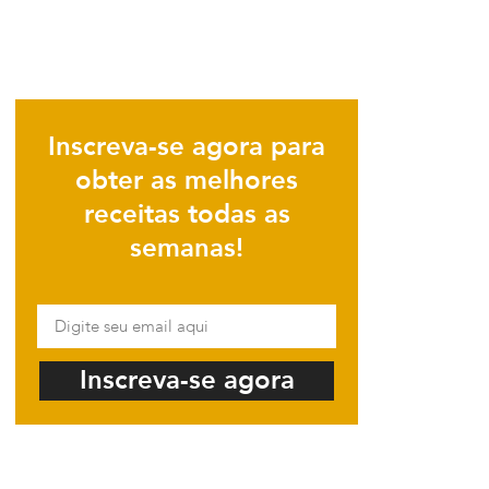
Inscreva-se agora para
obter as melhores
receitas todas as
semanas!
Inscreva-se agora