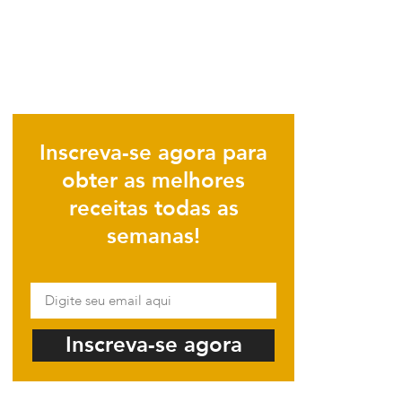
Inscreva-se agora para
obter as melhores
receitas todas as
semanas!
Inscreva-se agora