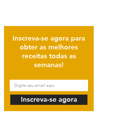
Inscreva-se agora para
obter as melhores
receitas todas as
semanas!
Inscreva-se agora