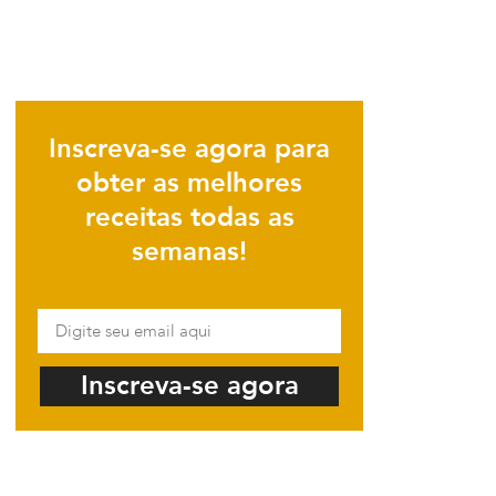
Inscreva-se agora para
obter as melhores
receitas todas as
semanas!
Inscreva-se agora