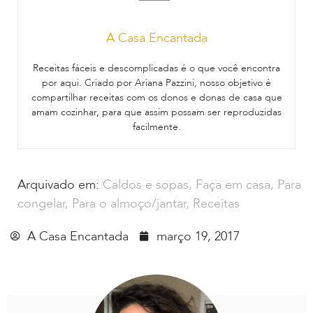
A Casa Encantada
Receitas fáceis e descomplicadas é o que você encontra
por aqui. Criado por Ariana Pazzini, nosso objetivo é
compartilhar receitas com os donos e donas de casa que
amam cozinhar, para que assim possam ser reproduzidas
facilmente.
Arquivado em:
Caldos e sopas
,
Faça em casa
,
Para
congelar
,
Para o almoço/jantar
,
Receitas
A Casa Encantada
março 19, 2017