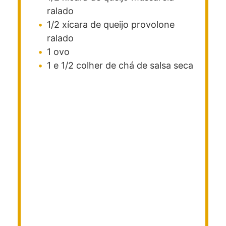
ralado
1/2
xícara
de queijo provolone
ralado
1
ovo
1 e 1/2
colher de chá
de salsa
seca