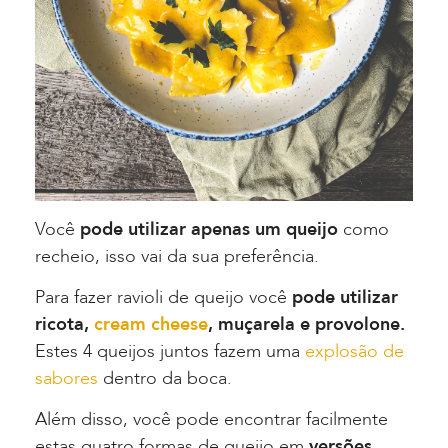
Você
pode utilizar apenas um queijo
como
recheio, isso vai da sua preferência.
Para fazer ravioli de queijo você
pode utilizar
ricota,
cream cheese
, muçarela e provolone.
Estes 4 queijos juntos fazem uma
explosão de
sabores
dentro da boca.
Além disso, você pode encontrar facilmente
estas quatro formas de queijo em
versões