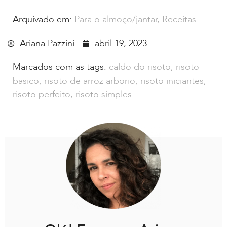
Arquivado em:
Para o almoço/jantar
,
Receitas
Ariana Pazzini
abril 19, 2023
Marcados com as tags:
caldo do risoto
,
risoto
basico
,
risoto de arroz arborio
,
risoto iniciantes
,
risoto perfeito
,
risoto simples