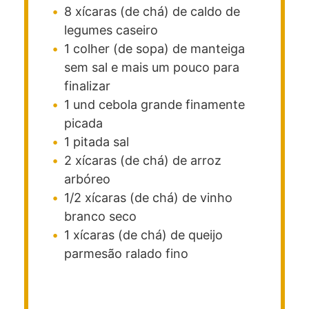
8
xícaras (de chá)
de caldo de
legumes caseiro
1
colher (de sopa)
de manteiga
sem sal e mais um pouco para
finalizar
1
und
cebola grande
finamente
picada
1
pitada
sal
2
xícaras (de chá)
de arroz
arbóreo
1/2
xícaras (de chá)
de vinho
branco seco
1
xícaras (de chá)
de queijo
parmesão ralado fino