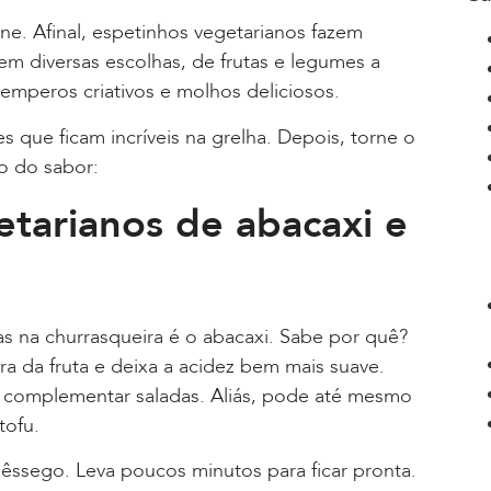
e. Afinal, espetinhos vegetarianos fazem
em diversas escolhas, de frutas e legumes a
temperos criativos e molhos deliciosos.
 que ficam incríveis na grelha. Depois, torne o
o do sabor:
etarianos de abacaxi e
as na churrasqueira é o abacaxi. Sabe por quê?
a da fruta e deixa a acidez bem mais suave.
e complementar saladas. Aliás, pode até mesmo
tofu.
pêssego. Leva poucos minutos para ficar pronta.