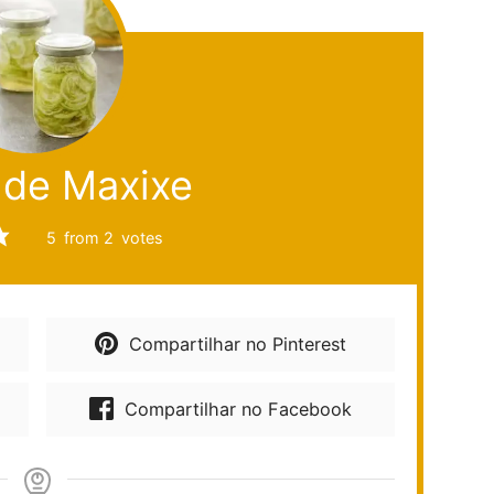
 de Maxixe
5
from
2
votes
Compartilhar no Pinterest
Compartilhar no Facebook