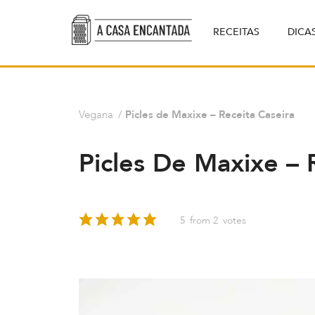
RECEITAS
DICA
Vegana
/
Picles de Maxixe – Receita Caseira
Picles De Maxixe – 
5
from
2
votes