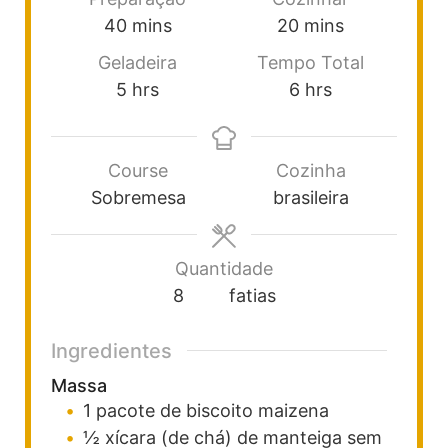
40
mins
20
mins
Geladeira
Tempo Total
5
hrs
6
hrs
Course
Cozinha
Sobremesa
brasileira
Quantidade
8
fatias
Ingredientes
Massa
1
pacote
de biscoito maizena
½
xícara (de chá)
de manteiga sem