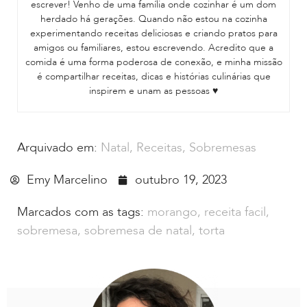
escrever! Venho de uma família onde cozinhar é um dom
herdado há gerações. Quando não estou na cozinha
experimentando receitas deliciosas e criando pratos para
amigos ou familiares, estou escrevendo. Acredito que a
comida é uma forma poderosa de conexão, e minha missão
é compartilhar receitas, dicas e histórias culinárias que
inspirem e unam as pessoas ♥
Arquivado em:
Natal
,
Receitas
,
Sobremesas
Emy Marcelino
outubro 19, 2023
Marcados com as tags:
morango
,
receita facil
,
sobremesa
,
sobremesa de natal
,
torta