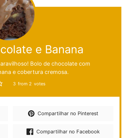
colate e Banana
aravilhoso! Bolo de chocolate com
nana e cobertura cremosa.
3
from
2
votes
Compartilhar no Pinterest
Compartilhar no Facebook