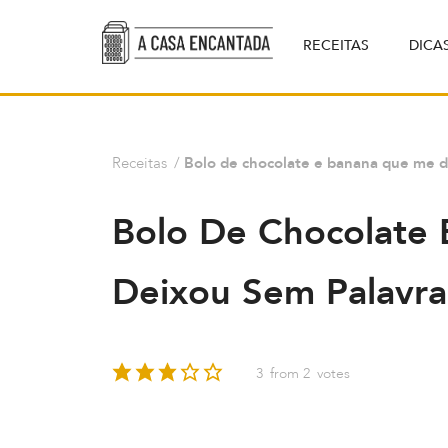
RECEITAS
DICA
Receitas
/
Bolo de chocolate e banana que me d
Bolo De Chocolate
Deixou Sem Palavra
3
from
2
votes