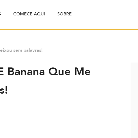
S
COMECE AQUI
SOBRE
eixou sem palavras!
 E Banana Que Me
s!