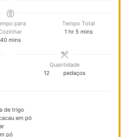
empo para
Tempo Total
Cozinhar
1
hr
5
mins
40
mins
Quantidade
12
pedaços
a de trigo
 cacau em pó
ar
em pó