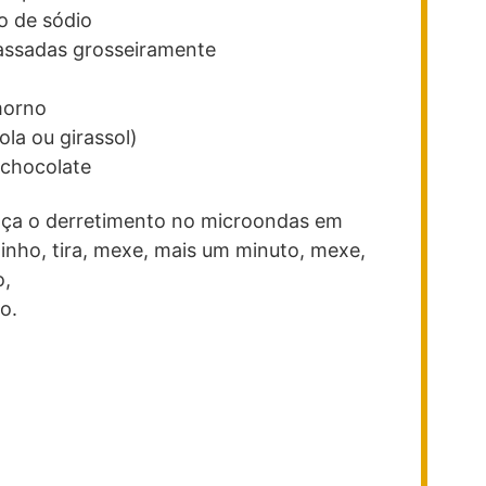
o de sódio
ssadas grosseiramente
morno
ola ou girassol)
 chocolate
aça o derretimento no microondas em
inho, tira, mexe, mais um minuto, mexe,
o,
o.