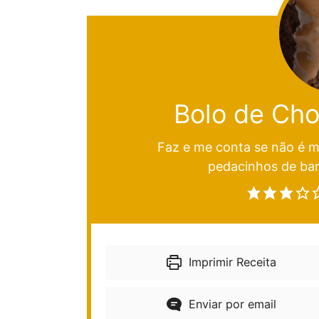
Bolo de Cho
Faz e me conta se não é m
pedacinhos de ba
Imprimir Receita
Enviar por email