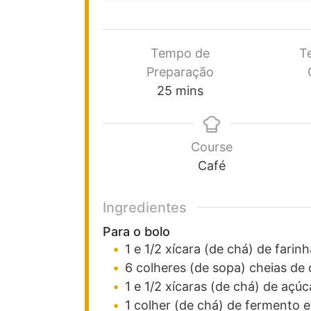
Tempo de
T
Preparação
25
mins
Course
Café
Ingredientes
Para o bolo
1 e 1/2
xícara (de chá)
de farinh
6
colheres (de sopa)
cheias de
1 e 1/2
xícaras (de chá)
de açúc
1
colher (de chá)
de fermento 