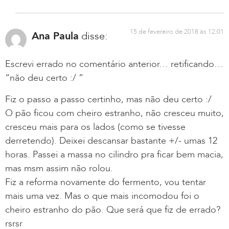
15 de fevereiro de 2018 às 12:01
Ana Paula
disse:
Escrevi errado no comentário anterior… retificando…
“não deu certo :/ ”
Fiz o passo a passo certinho, mas não deu certo :/
O pão ficou com cheiro estranho, não cresceu muito,
cresceu mais para os lados (como se tivesse
derretendo). Deixei descansar bastante +/- umas 12
horas. Passei a massa no cilindro pra ficar bem macia,
mas msm assim não rolou.
Fiz a reforma novamente do fermento, vou tentar
mais uma vez. Mas o que mais incomodou foi o
cheiro estranho do pão. Que será que fiz de errado?
rsrsr