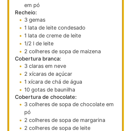
em pó
Recheio:
3
gemas
1
lata de leite condesado
1
lata de creme de leite
1/2
l
de leite
2
colheres de sopa de maizena
Cobertura branca:
3
claras em neve
2
xícaras de açúcar
1
xícara de chá de água
10
gotas de baunilha
Cobertura de chocolate:
3
colheres de sopa de chocolate em
pó
2
colheres de sopa de margarina
2
colheres de sopa de leite