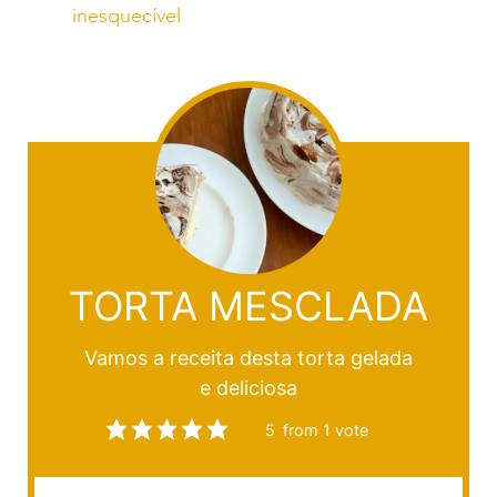
inesquecível
TORTA MESCLADA
Vamos a receita desta torta gelada
e deliciosa
5
from 1 vote