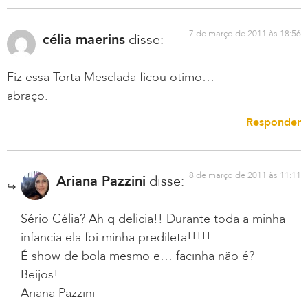
7 de março de 2011 às 18:56
célia maerins
disse:
Fiz essa Torta Mesclada ficou otimo…
abraço.
Responder
8 de março de 2011 às 11:11
Ariana Pazzini
disse:
Sério Célia? Ah q delicia!! Durante toda a minha
infancia ela foi minha predileta!!!!!
É show de bola mesmo e… facinha não é?
Beijos!
Ariana Pazzini