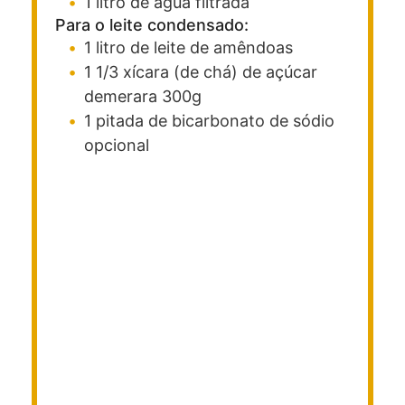
1
litro
de água filtrada
Para o leite condensado:
1
litro
de leite de amêndoas
1 1/3
xícara (de chá)
de açúcar
demerara
300g
1
pitada
de bicarbonato de sódio
opcional