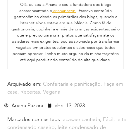
Olá, eu sou a Ariana e sou a fundadora dos blogs
acasaencantada e
arianapazzini
. Escrevo conteúdo
gastronômico desde os primórdios dos blogs, quando a
Internet ainda estava em sua infância. Como fã de
gastronomia, cozinheira e mãe de crianças exigentes, sei o
que é preciso para criar pratos que satisfaçam até os
paladares mais exigentes. Sou apaixonada por transformar
vegetais em pratos suculentos e saborosos que todos
possam apreciar. Tenho muito orgulho da minha trajetória
até aqui produzindo conteúdo de alta qualidade.
Arquivado em:
Confeitaria e panificação
,
Faça em
casa
,
Receitas
,
Vegana
Ariana Pazzini
abril 13, 2023
Marcados com as tags:
acasaencantada
,
Fácil
,
leite
condensado caseiro
,
leite condensado de