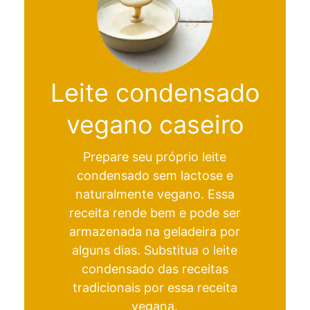
Leite condensado
vegano caseiro
Prepare seu próprio leite
condensado sem lactose e
naturalmente vegano. Essa
receita rende bem e pode ser
armazenada na geladeira por
alguns dias. Substitua o leite
condensado das receitas
tradicionais por essa receita
vegana.