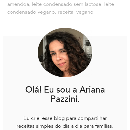
amendoa
,
leite condensado sem lactose
,
leite
condensado vegano
,
receita
,
vegano
Olá! Eu sou a Ariana
Pazzini.
Eu criei esse blog para compartilhar
receitas simples do dia a dia para famílias.