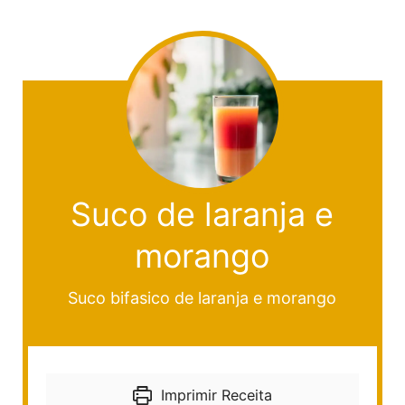
Suco de laranja e
morango
Suco bifasico de laranja e morango
Imprimir Receita