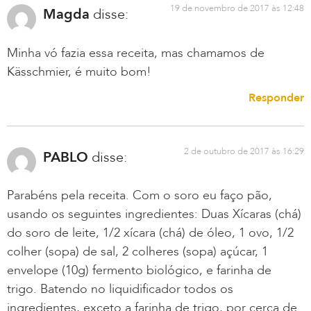
19 de novembro de 2017 às 12:48
Magda
disse:
Minha vó fazia essa receita, mas chamamos de
Kässchmier, é muito bom!
Responder
2 de outubro de 2017 às 16:29
PABLO
disse:
Parabéns pela receita. Com o soro eu faço pão,
usando os seguintes ingredientes: Duas Xícaras (chá)
do soro de leite, 1/2 xícara (chá) de óleo, 1 ovo, 1/2
colher (sopa) de sal, 2 colheres (sopa) açúcar, 1
envelope (10g) fermento biológico, e farinha de
trigo. Batendo no liquidificador todos os
ingredientes, exceto a farinha de trigo, por cerca de