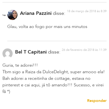
18 de março de 2018 às 8:39
Ariana Pazzini
disse:
Glau, volta ao fogo por mais uns minutos
26 de fevereiro de 2018 às 11:39
Bel T Capitani
disse:
Guria, te adorei!!!
Tbm sigo a Raiza da DulceDelight, super amooo ela!
Bah adorei a receitinha de cottage, estava no
pinterest e cai aqui, já tô amando!!! Sucesso, e virei
fã *)
Responder