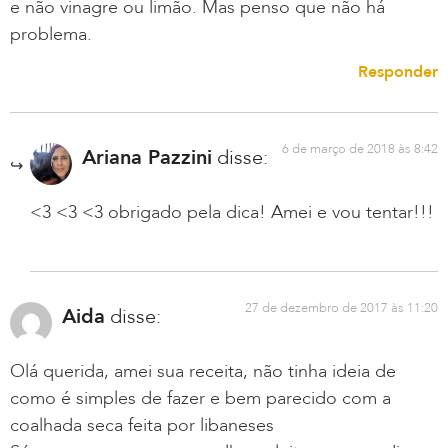
e não vinagre ou limão. Mas penso que não há
problema.
Responder
6 de março de 2018 às 8:42
Ariana Pazzini
disse:
<3 <3 <3 obrigado pela dica! Amei e vou tentar!!!
27 de dezembro de 2017 às 11:20
Aida
disse:
Olá querida, amei sua receita, não tinha ideia de
como é simples de fazer e bem parecido com a
coalhada seca feita por libaneses