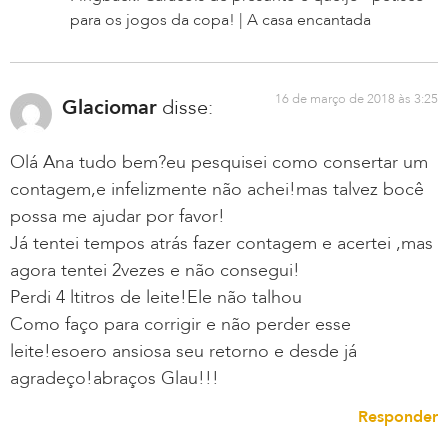
para os jogos da copa! | A casa encantada
16 de março de 2018 às 3:25
Glaciomar
disse:
Olá Ana tudo bem?eu pesquisei como consertar um
contagem,e infelizmente não achei!mas talvez bocê
possa me ajudar por favor!
Já tentei tempos atrás fazer contagem e acertei ,mas
agora tentei 2vezes e não consegui!
Perdi 4 ltitros de leite!Ele não talhou
Como faço para corrigir e não perder esse
leite!esoero ansiosa seu retorno e desde já
agradeço!abraços Glau!!!
Responder