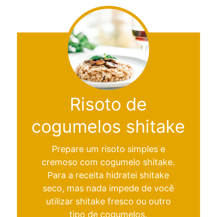
Risoto de
cogumelos shitake
Prepare um risoto simples e
cremoso com cogumelo shitake.
Para a receita hidratei shitake
seco, mas nada impede de você
utilizar shitake fresco ou outro
tipo de cogumelos.