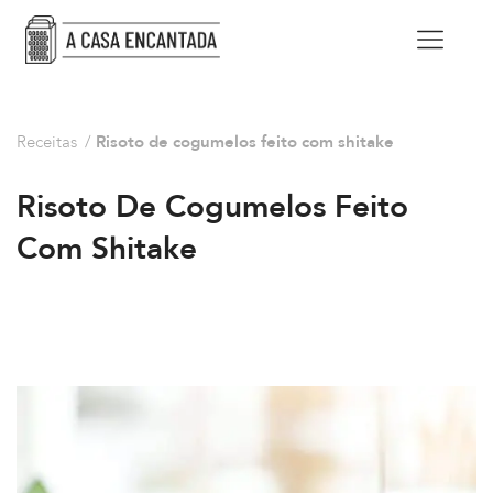
Receitas
/
Risoto de cogumelos feito com shitake
Risoto De Cogumelos Feito
Com Shitake