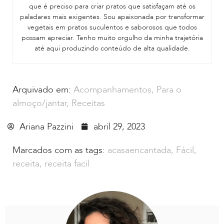
que é preciso para criar pratos que satisfaçam até os
paladares mais exigentes. Sou apaixonada por transformar
vegetais em pratos suculentos e saborosos que todos
possam apreciar. Tenho muito orgulho da minha trajetória
até aqui produzindo conteúdo de alta qualidade.
Arquivado em:
Acompanhamentos
,
Para o
almoço/jantar
,
Receitas
Ariana Pazzini
abril 29, 2023
Marcados com as tags:
acasaencantada
,
Fácil
,
receita
,
receita facil