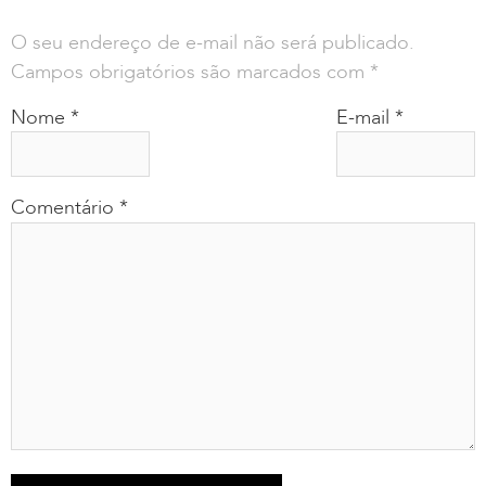
O seu endereço de e-mail não será publicado.
Campos obrigatórios são marcados com
*
Nome
*
E-mail
*
Comentário
*